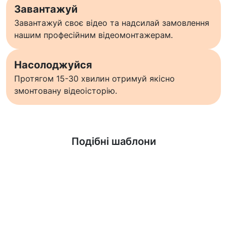
Завантажуй
Завантажуй своє відео та надсилай замовлення
нашим професійним відеомонтажерам.
Насолоджуйся
Протягом 15-30 хвилин отримуй якісно
змонтовану відеоісторію.
Дізнатися більше
Подібні шаблони