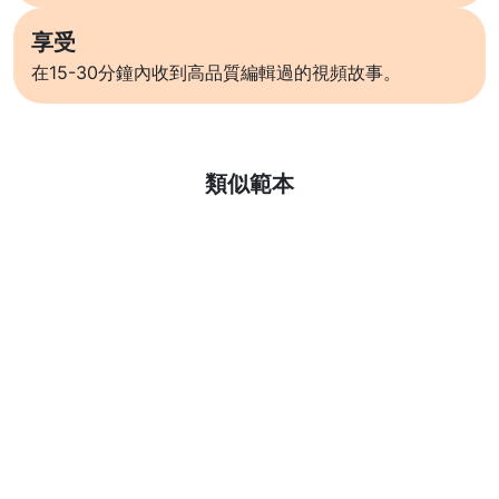
享受
在15-30分鐘內收到高品質編輯過的視頻故事。
了解更多
類似範本