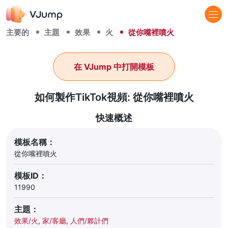
主要的
主題
效果
火
從你嘴裡噴火
在 VJump 中打開模板
如何製作TikTok視頻: 從你嘴裡噴火
快速概述
模板名稱：
從你嘴裡噴火
模板ID：
11990
主題：
效果/火
,
家/客廳
,
人們/夥計們