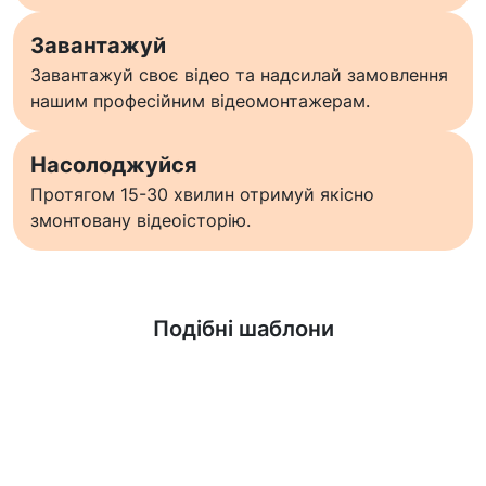
Завантажуй
Завантажуй своє відео та надсилай замовлення
нашим професійним відеомонтажерам.
Насолоджуйся
Протягом 15-30 хвилин отримуй якісно
змонтовану відеоісторію.
Дізнатися більше
Подібні шаблони