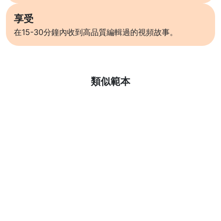
享受
在15-30分鐘內收到高品質編輯過的視頻故事。
了解更多
類似範本