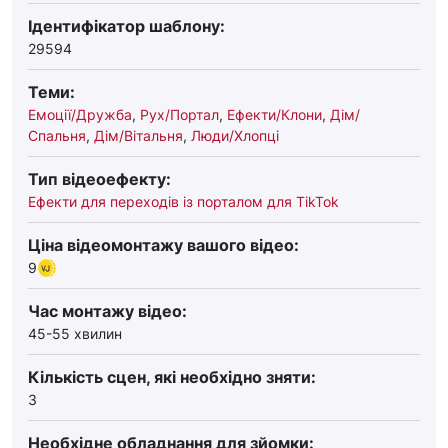
Ідентифікатор шаблону:
29594
Теми:
Емоції/Дружба
,
Рух/Портал
,
Ефекти/Клони
,
Дім/
Спальня
,
Дім/Вітальня
,
Люди/Хлопці
Тип відеоефекту:
Ефекти для переходів із порталом для TikTok
Ціна відеомонтажу вашого відео:
9
Час монтажу відео:
45-55 хвилин
Кількість сцен, які необхідно зняти:
3
Необхідне обладнання для зйомки: