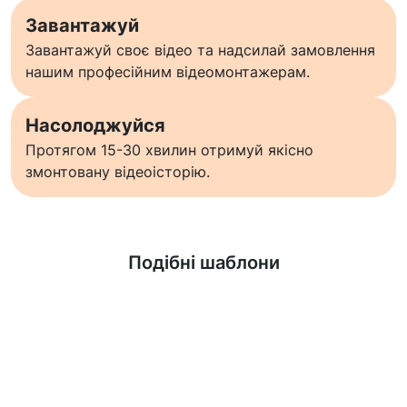
Завантажуй
Завантажуй своє відео та надсилай замовлення
нашим професійним відеомонтажерам.
Насолоджуйся
Протягом 15-30 хвилин отримуй якісно
змонтовану відеоісторію.
Дізнатися більше
Подібні шаблони