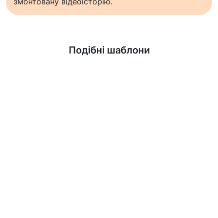
змонтовану відеоісторію.
Дізнатися більше
Подібні шаблони