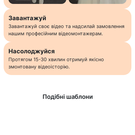
Завантажуй
Завантажуй своє відео та надсилай замовлення
нашим професійним відеомонтажерам.
Насолоджуйся
Протягом 15-30 хвилин отримуй якісно
змонтовану відеоісторію.
Дізнатися більше
Подібні шаблони