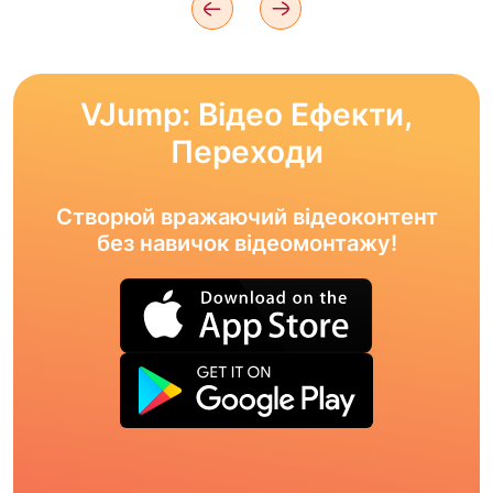
VJump: Відео Ефекти,
Переходи
Створюй вражаючий відеоконтент
без навичок відеомонтажу!