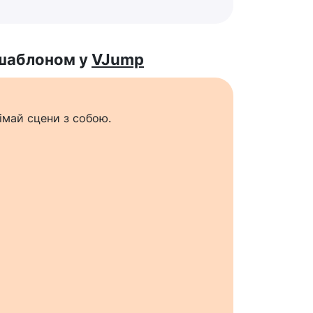
 шаблоном у
VJump
імай сцени з собою.