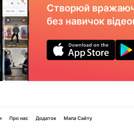
Створюй вражаюч
без навичок віде
и
Про нас
Додаток
Мапа Сайту