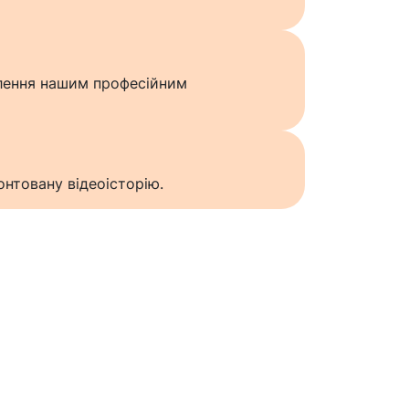
влення нашим професійним
нтовану відеоісторію.