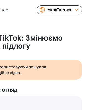
 нас
Українська
English
Español
Русский
 TikTok: Змінюємо
Français
 підлогу
繁體中文
简体中文
日本語
икористовуючи пошук за
ібне відео.
 огляд