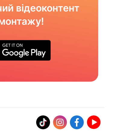
ий відеоконтент
омонтажу!