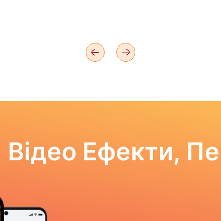
 Відео Ефекти, П