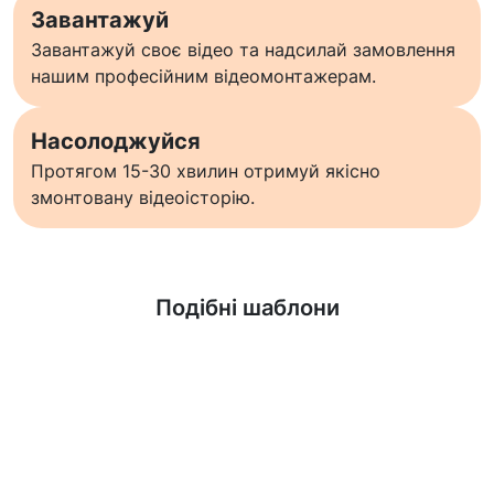
Завантажуй
Завантажуй своє відео та надсилай замовлення
нашим професійним відеомонтажерам.
Насолоджуйся
Протягом 15-30 хвилин отримуй якісно
змонтовану відеоісторію.
Дізнатися більше
Подібні шаблони