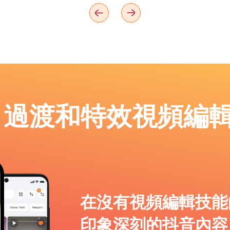
p：過渡和特效視頻編
在沒有視頻編輯技能
印象深刻的抖音內容