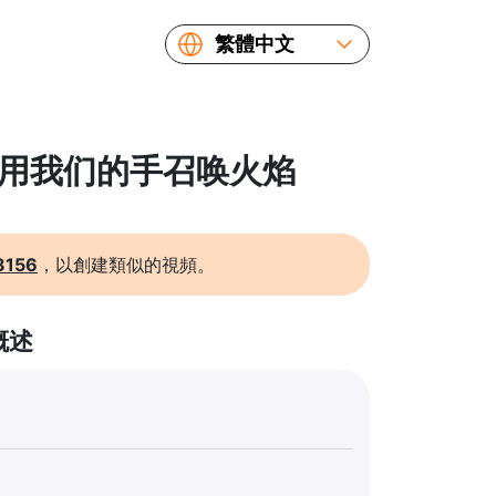
繁體中文
English
Español
Русский
: 用我们的手召唤火焰
Українська
Français
简体中文
3156
，以創建類似的視頻。
日本語
概述