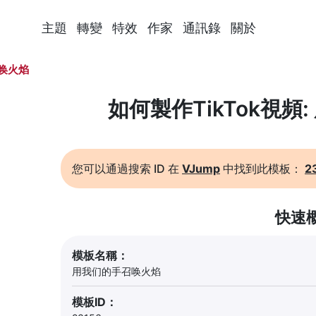
主題
轉變
特效
作家
通訊錄
關於
唤火焰
如何製作TikTok視頻
您可以通過搜索 ID 在
VJump
中找到此模板：
2
快速
模板名稱：
用我们的手召唤火焰
模板ID：