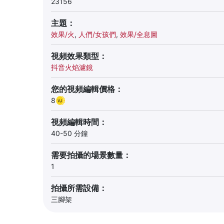
23156
主題：
效果/火
,
人們/女孩們
,
效果/全息圖
視頻效果類型：
抖音火焰濾鏡
您的視頻編輯價格：
8
視頻編輯時間：
40-50 分鐘
需要拍攝的場景數量：
1
拍攝所需設備：
三腳架