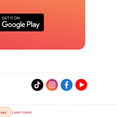
Copyright © 2026 VJump LTD
Learn more
cept