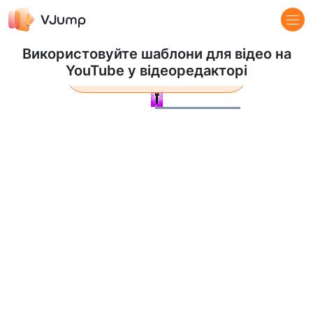
Використовуйте шаблони для відео на
YouTube у відеоредакторі
Дізнатися більше
Pause
Loaded
:
100.00%