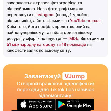
захоплюється тревел-фотографією та
відеозйомкою. Його фотографії можна
переглянути в
Instagram
(понад 1 мільйон
підписників), а його фільми – на
YouTube-каналі
.
Крім того, його профіль представлений на
найпопулярнішому та найавторитетнішому
ресурсі у сфері кіноіндустрії —
IMDb
. Він отримав
51 міжнародну нагороду та 18 номінацій
на
кінофестивалях по всьому світу.
Завантажуй
VJump
Створюй вражаючі відеоефекти/
переходи для TikTok без навичок
відеомонтажу!