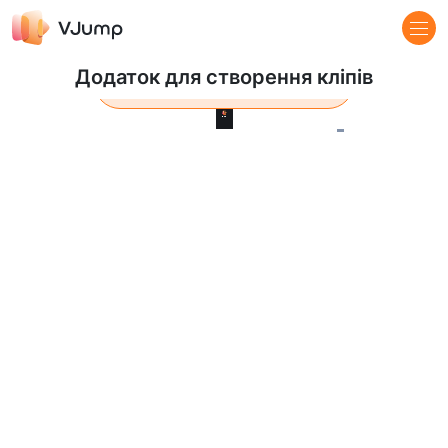
Додаток для створення кліпів
Pause
Loaded
:
0%