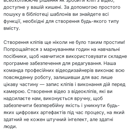
всеохоплююче рішення як зробити кліп з відео,
доступне у вашій кишені. За допомогою простого
пошуку в бібліотеці шаблонів ви знайдете всі
функції, необхідні для створення будь-якого типу
вмісту.
Створення кліпів ще ніколи не було таким простим!
Попрощайтеся з марнуванням годин на навчальні
посібники, щоб навчитися використовувати складне
програмне забезпечення для редагування. Наша
команда професійних відеодизайнерів виконає всю
повсякденну роботу, залишивши для вас лише
цікаву частину — запис кліпів і виконання дій перед
камерою. Створення відео з відеокліпів, які ви
надсилаєте нам, виконується вручну, щоб
забезпечити безперебійну якість і уникнути будь-
яких цифрових артефактів під час процесу, на який
здатний не кожен штучний інтелект, але здатні
люди.