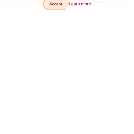
Learn more
Accept
Створи відео зі спецефектами
Переходи
Ефекти
Статті
Контакти
Про нас
Додаток
Мапа Сайту
Our other products: