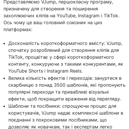
Представляємо VJump, першокласну програму,
призначену для створення та поширення
захоплюючих кліпів на YouTube, Instagram і TikTok.
Ось чому це ваш головний союзник на цих
платформах:
Досконалість короткоформатного вмісту: VJump,
спочатку розроблений для створення кліпів для
TikTok, процвітає у сфері короткоформатного
контенту, конкуруючи з такими конкурентами, як
YouTube Shorts і Instagram Reels.
Велика кількість ефектів і переходів: зануртеся в
скарбницю з понад 3500 шаблонів, які пропонують
популярні переходи та привабливі візуальні
ефекти, щоб покращити враження від перегляду.
Шаблони та посібники: спрощуючи процес для
користувачів, VJump надає комплексні шаблони в
поєднанні з покроковими посібниками, що
дозволяє як новачкам, так і експертам легко