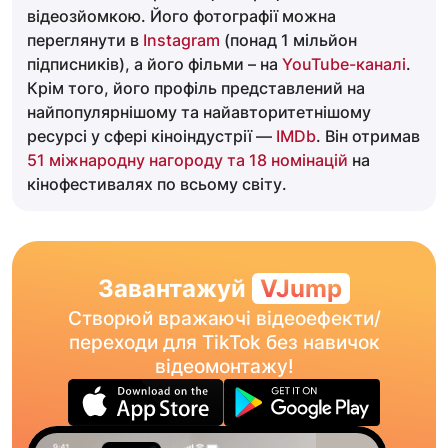
відеозйомкою. Його фотографії можна
переглянути в
Instagram
(понад 1 мільйон
підписників), а його фільми – на
YouTube-каналі
.
Крім того, його профіль представлений на
найпопулярнішому та найавторитетнішому
ресурсі у сфері кіноіндустрії —
IMDb
. Він отримав
51 міжнародну нагороду та 18 номінацій
на
кінофестивалях по всьому світу.
Завантажуй
VJump
Створюй вражаючі відеоефекти/
переходи для TikTok без навичок
відеомонтажу!