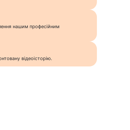
влення нашим професійним
нтовану відеоісторію.