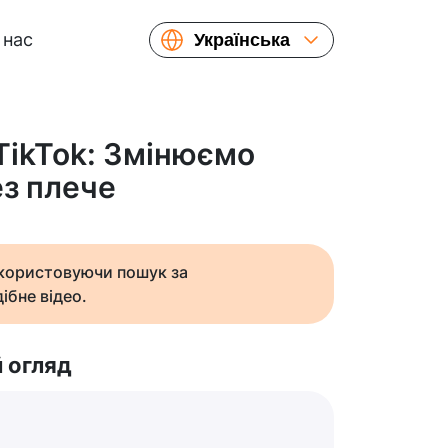
 нас
Українська
English
Español
Русский
 TikTok: Змінюємо
Français
з плече
繁體中文
简体中文
日本語
икористовуючи пошук за
ібне відео.
 огляд