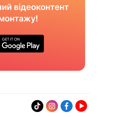
ий відеоконтент
омонтажу!