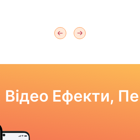
 Відео Ефекти, П