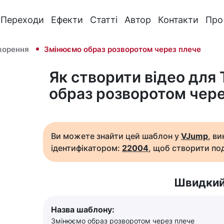
Переходи
Ефекти
Статті
Автор
Контакти
Про
ворення
Змінюємо образ розворотом через плече
Як створити відео для
образ розворотом чере
Ви можете знайти цей шаблон у
VJump
, в
ідентифікатором:
22004
, щоб створити под
Швидкий
Назва шаблону:
Змінюємо образ розворотом через плече