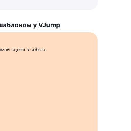
 шаблоном у
VJump
імай сцени з собою.