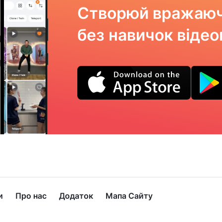
Створюй вражаюч
без навичок віде
и
Про нас
Додаток
Мапа Сайту