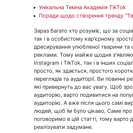
Унікальна Темна Академія TikTok
Поради щодо створення тренду "Те
Зараз багато хто розуміє, що за со
так і в особистому кар'єрному зрост
дресирування улюбленої тварини та о
реклами. Тому майже щодня з'являют
Instagram і TikTok, так і в інших соц
просто, як здається, простого коротк
переглядів та аудиторії. Ви повинні 
які привернуть до вас увагу. Щоб зро
аудиторію, варто подивитися на попу
аудиторію. А вже після цього самі вир
людей, щоб їм було цікаво. Саме про 
поговоримо в цій статті, тому варто
реалізувати задумане.