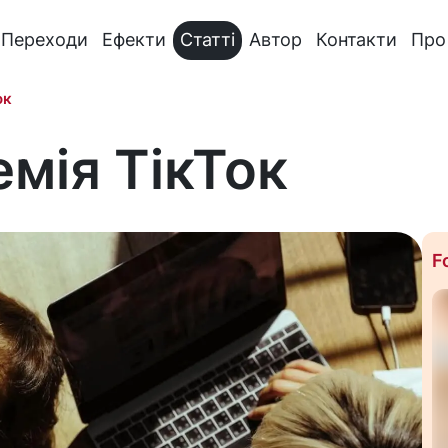
Переходи
Ефекти
Статті
Автор
Контакти
Про
ок
мія ТікТок
F