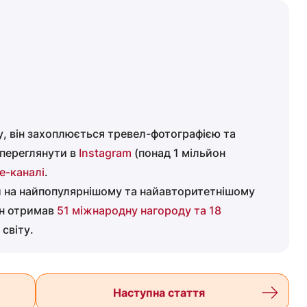
у, він захоплюється тревел-фотографією та
 переглянути в
Instagram
(понад 1 мільйон
e-каналі
.
й на найпопулярнішому та найавторитетнішому
ін отримав
51 міжнародну нагороду та 18
світу.
Наступна стаття