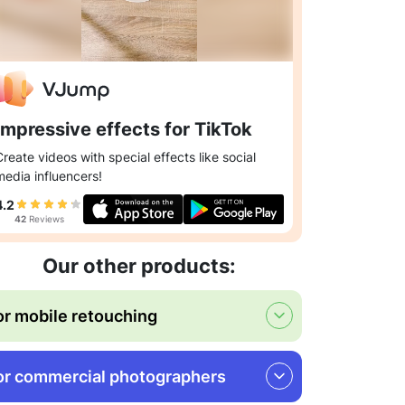
Impressive effects for TikTok
Create videos with special effects like social
media influencers!
4.2
42
Reviews
Our other products:
or mobile retouching
or commercial photographers