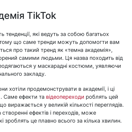
демія TikTok
ь тенденції, які ведуть за собою багатьох
, тому що саме тренди можуть допомогти вам
ться про такий тренд як «темна академія»,
творений самими людьми. Ця назва походить від
реодягаються у маскарадні костюми, уявляючи
чального закладу.
ни хотіли продемонструвати в академії, і ці
. Саме ефекти та
відеопереходи
роблять цей
о виражається у великій кількості переглядів.
 створенні ефектів і переходів, може
 зроблять це плавно всього за кілька хвилин.