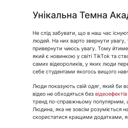
Унікальна Темна Ака
Не слід забувати, що в наш час існуют
людей. На них варто звернути увагу
привернути чиюсь увагу. Тому йтиме
який є новинкою у світі TikTok та с
самих відеороликів, у яких люди пе
себе студентами якогось вищого нав
Люди показують свій одяг, який би во
відео не обходяться без
відеоефектів
тренд по-справжньому популярним, щ
Людина, яка не зовсім розуміється на
скористатися кращими додатками, які