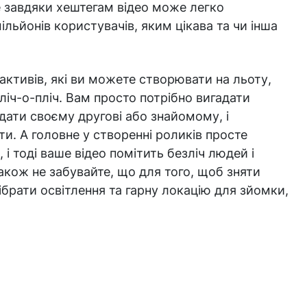
ле завдяки хештегам відео може легко
льйонів користувачів, яким цікава та чи інша
рактивів, які ви можете створювати на льоту,
пліч-о-пліч. Вам просто потрібно вигадати
дати своєму другові або знайомому, і
ти. А головне у створенні роликів просте
і тоді ваше відео помітить безліч людей і
кож не забувайте, що для того, щоб зняти
дібрати освітлення та гарну локацію для зйомки,