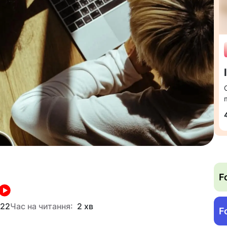
F
022
Час на читання:
2 хв
F