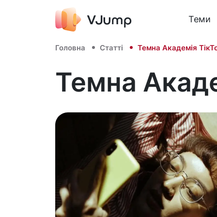
Теми
Головна
Статті
Темна Академія ТікТ
Темна Акаде