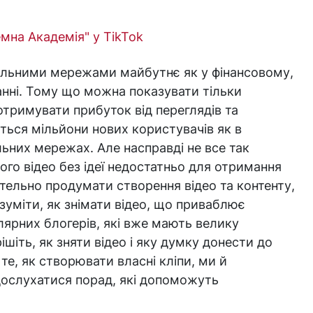
мна Академія" у TikTok
ціальними мережами майбутнє як у фінансовому,
анні. Тому що можна показувати тільки
тримувати прибуток від переглядів та
ься мільйони нових користувачів як в
іальних мережах. Але насправді не все так
ого відео без ідеї недостатньо для отримання
ретельно продумати створення відео та контенту,
зуміти, як знімати відео, що приваблює
лярних блогерів, які вже мають велику
ішіть, як зняти відео і яку думку донести до
те, як створювати власні кліпи, ми й
 дослухатися порад, які допоможуть