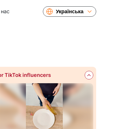
 нас
Українська
English
Español
Русский
or TikTok influencers