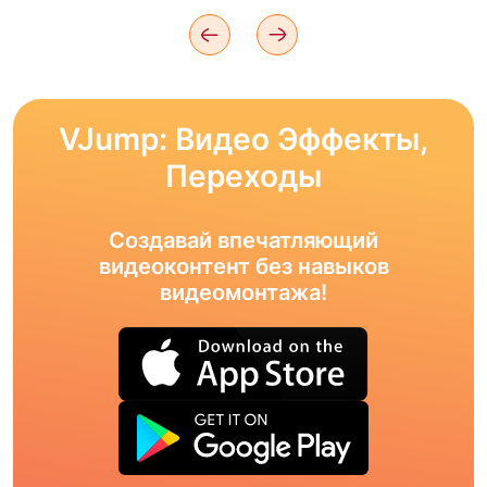
VJump: Видео Эффекты,
Переходы
Создавай впечатляющий
видеоконтент без навыков
видеомонтажа!