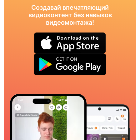
Создавай впечатляющий
видеоконтент без навыков
видеомонтажа!