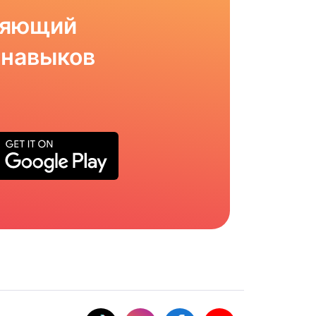
ляющий
 навыков