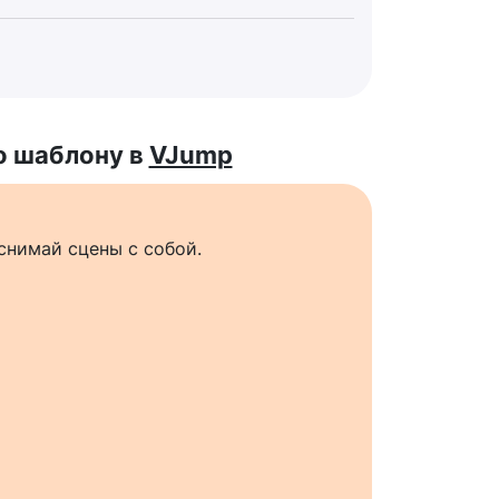
о шаблону в
VJump
снимай сцены с собой.