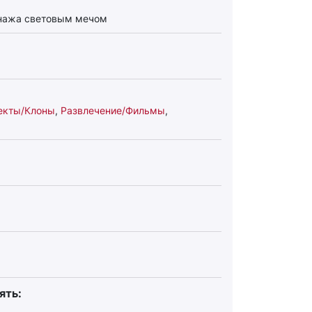
онажа световым мечом
екты/Клоны
,
Развлечение/Фильмы
,
ять: