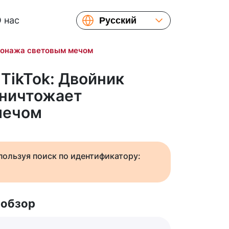
 нас
Русский
English
рсонажа световым мечом
Español
Українська
 TikTok: Двойник
Français
уничтожает
繁體中文
мечом
简体中文
日本語
спользуя поиск по идентификатору:
 обзор