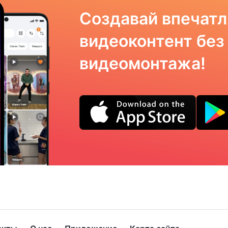
Создавай впечат
видеоконтент без
видеомонтажа!