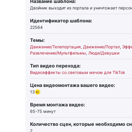
Название шаблона:
Двойник выходит из портала и уничтожает перс
Идентификатор шаблона:
22564
Темы:
Движение/Телепортация
,
Движение/Портал
,
Эфф
Развлечение/Мультфильмы
,
Люди/Девушки
Тип видео перехода:
Видеоэффекты со световым мечом для TikTok
Цена видеомонтажа вашего видео:
13
Время монтажа видео:
65-75 минут
Количество сцен, которые необходимо сн
2