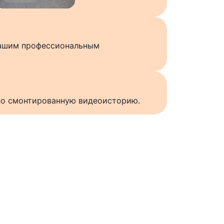
нашим профессиональным
нно смонтированную видеоисторию.
ы