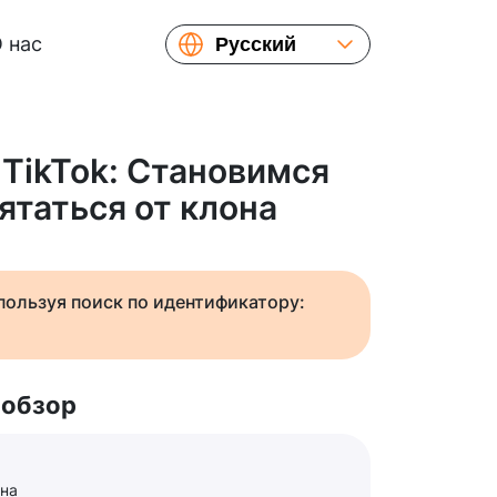
 нас
Русский
English
Español
Українська
 TikTok: Становимся
Français
таться от клона
繁體中文
简体中文
日本語
спользуя поиск по идентификатору:
 обзор
она