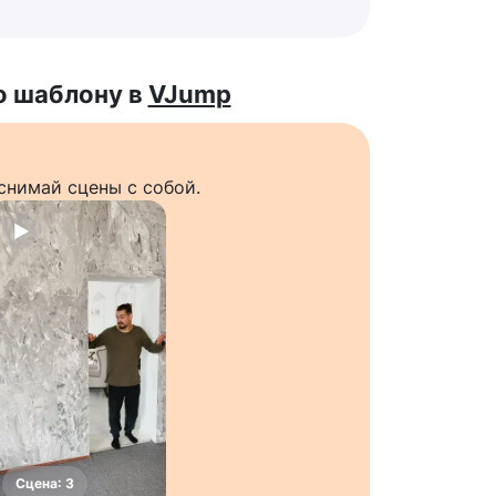
о шаблону в
VJump
снимай сцены с собой.