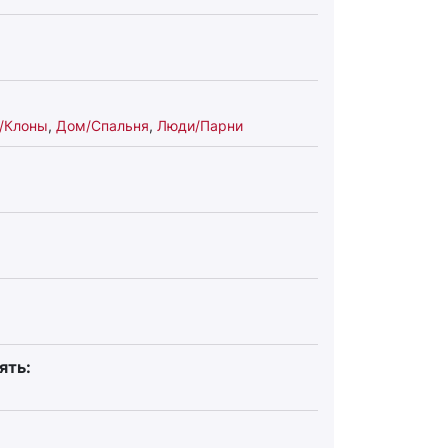
/Клоны
,
Дом/Спальня
,
Люди/Парни
ять: