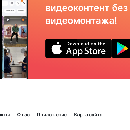
видеоконтент без
видеомонтажа!
акты
О нас
Приложение
Карта сайта