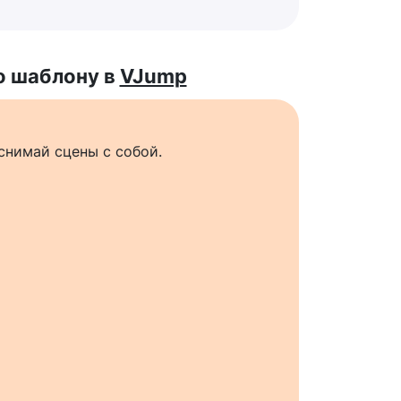
о шаблону в
VJump
снимай сцены с собой.