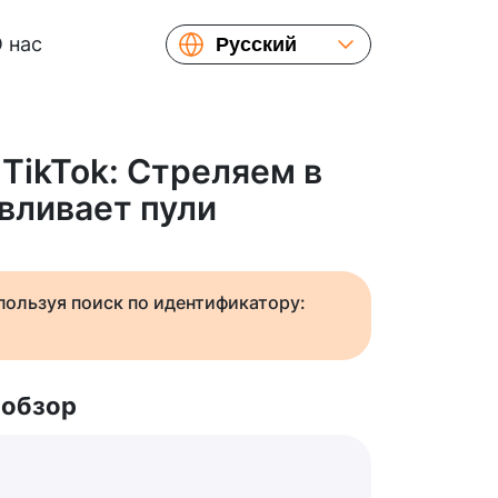
 нас
Русский
English
Español
Українська
 TikTok: Стреляем в
Français
авливает пули
繁體中文
简体中文
日本語
спользуя поиск по идентификатору:
 обзор