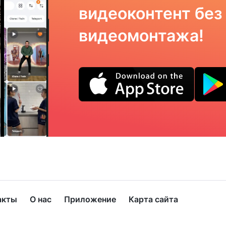
видеоконтент без
видеомонтажа!
акты
О нас
Приложение
Карта сайта