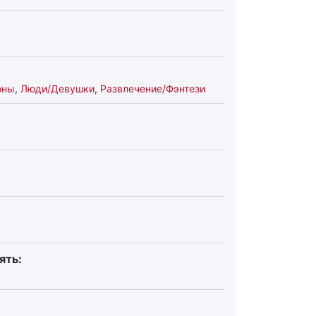
оны
,
Люди/Девушки
,
Развлечение/Фэнтези
ять: