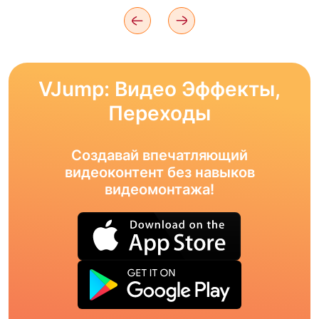
VJump: Видео Эффекты,
Переходы
Создавай впечатляющий
видеоконтент без навыков
видеомонтажа!