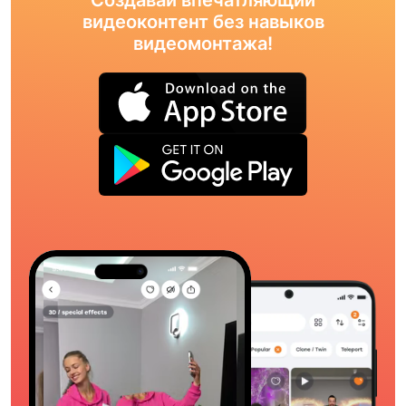
видеоконтент без навыков
видеомонтажа!