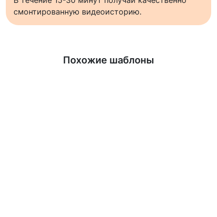
смонтированную видеоисторию.
Узнать больше
Похожие шаблоны