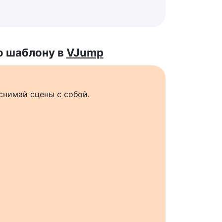
о шаблону в
VJump
снимай сцены с собой.