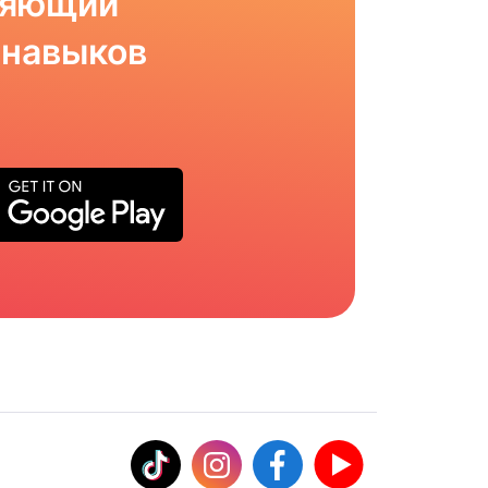
ляющий
 навыков