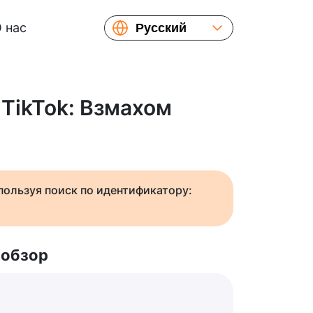
 нас
Русский
English
Español
Українська
 TikTok: Взмахом
Français
繁體中文
简体中文
日本語
спользуя поиск по идентификатору:
 обзор