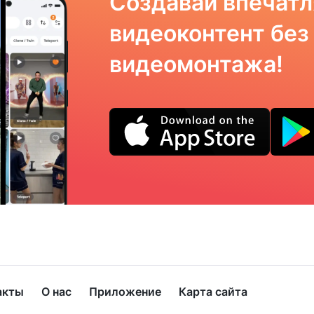
Создавай впечат
видеоконтент без
видеомонтажа!
акты
О нас
Приложение
Карта сайта