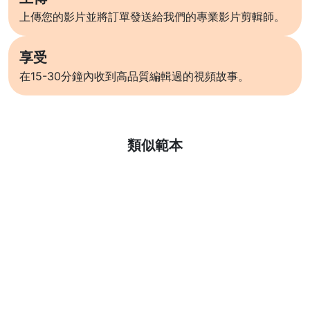
上傳您的影片並將訂單發送給我們的專業影片剪輯師。
享受
在15-30分鐘內收到高品質編輯過的視頻故事。
了解更多
類似範本