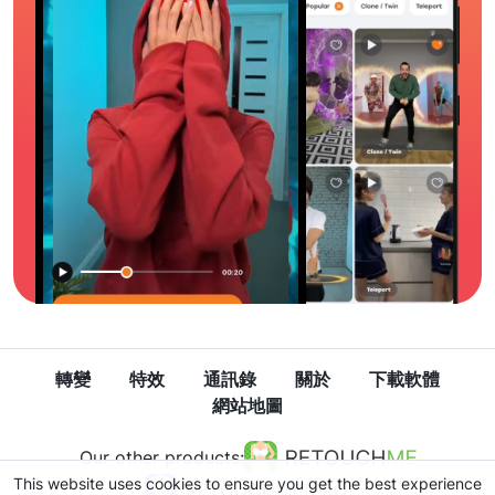
轉變
特效
通訊錄
關於
下載軟體
網站地圖
Our other products:
This website uses cookies to ensure you get the best experience