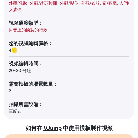
外觀/化妝
,
外觀/改頭換面
,
外觀/髮型
,
外觀/衣服
,
家/客廳
,
人們/
女孩們
視頻過渡類型：
抖音上的換裝的特效
您的視頻編輯價格：
4
視頻編輯時間：
20-30 分鐘
需要拍攝的場景數量：
2
拍攝所需設備：
三腳架
如何在
VJump
中使用模板製作視頻