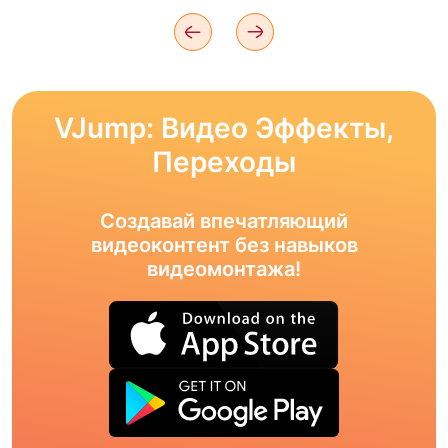
VJump: Видео Эффекты,
Переходы
Создавай впечатляющий
видеоконтент без навыков
видеомонтажа!