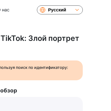
 нас
Русский
English
Español
Українська
 TikTok: Злой портрет
Français
繁體中文
简体中文
日本語
спользуя поиск по идентификатору:
 обзор