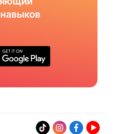
ляющий
 навыков