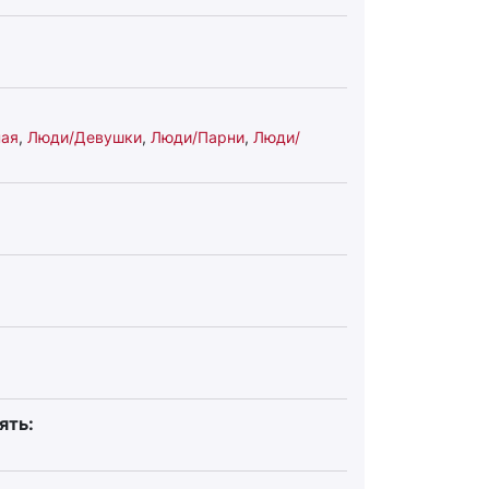
ная
,
Люди/Девушки
,
Люди/Парни
,
Люди/
ять: