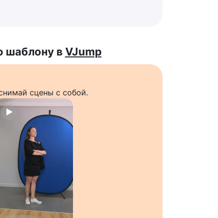
о шаблону в
VJump
снимай сцены с собой.