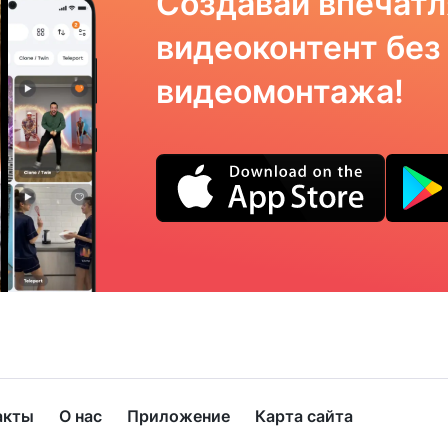
Создавай впечат
видеоконтент без
видеомонтажа!
акты
О нас
Приложение
Карта сайта