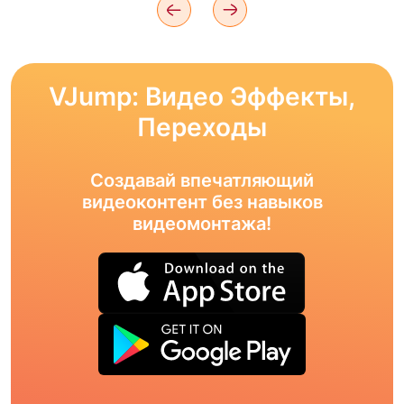
VJump: Видео Эффекты,
Переходы
Создавай впечатляющий
видеоконтент без навыков
видеомонтажа!