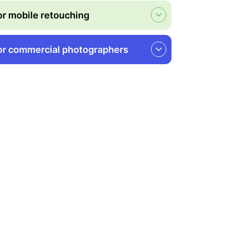
or mobile retouching
or commercial photographers