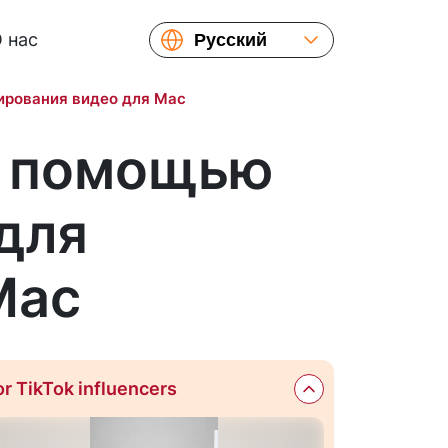
 нас
Русский
English
ирования видео для Mac
Español
с помощью
для
Mac
or TikTok influencers