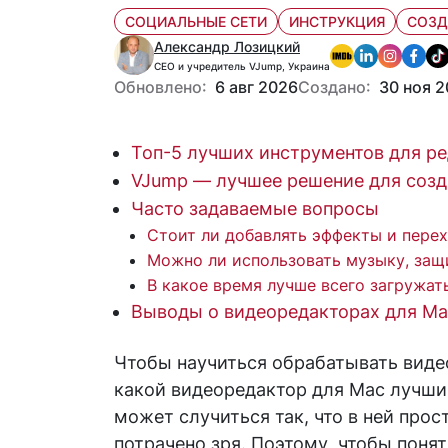
СОЦИАЛЬНЫЕ СЕТИ
ИНСТРУКЦИЯ
СОЗД
Александр Лозицкий
CEO и учредитель VJump, Украина
Обновлено:
6 авг 2026
Создано:
30 ноя 2
Топ-5 лучших инструментов для р
VJump — лучшее решение для созд
Часто задаваемые вопросы
Стоит ли добавлять эффекты и пере
Можно ли использовать музыку, за
В какое время лучше всего загружат
Выводы о видеоредакторах для Ma
Чтобы научиться обрабатывать виде
какой видеоредактор для Mac лучш
может случиться так, что в ней прос
потрачено зря. Поэтому, чтобы поня