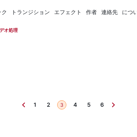
ック
トランジション
エフェクト
作者
連絡先
につ
ビデオ処理
1
2
4
5
6
3