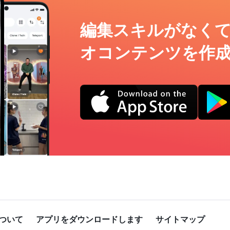
編集スキルがなく
オコンテンツを作
ついて
アプリをダウンロードします
サイトマップ