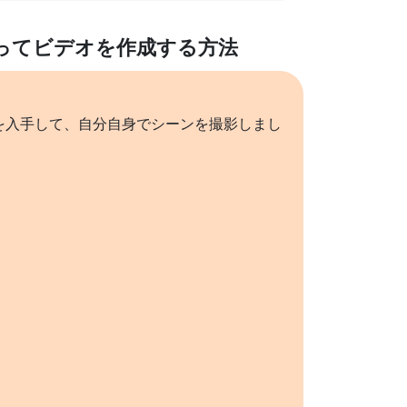
ってビデオを作成する方法
を入手して、自分自身でシーンを撮影しまし