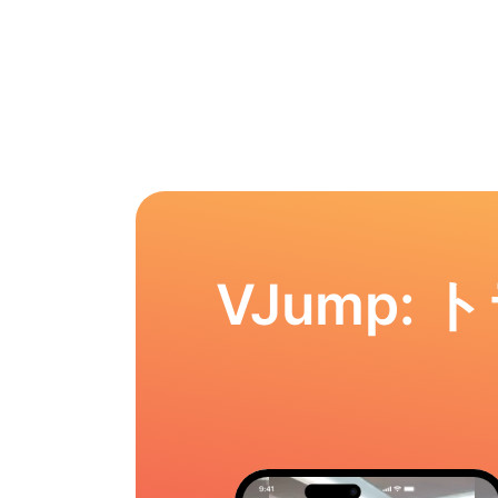
VJump