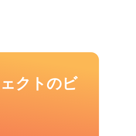
フェクトのビ