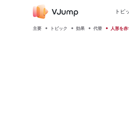
トピ
主要
トピック
効果
代替
人形を赤