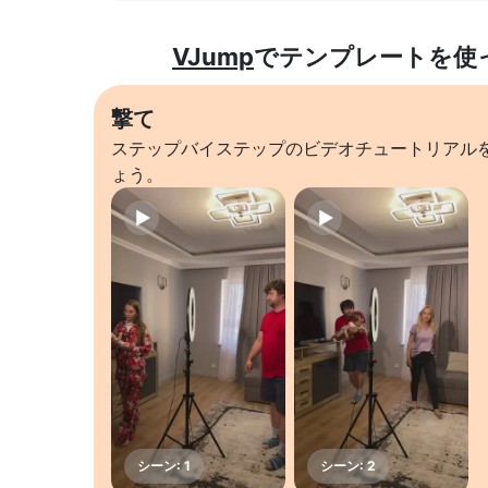
VJump
でテンプレートを使
撃て
ステップバイステップのビデオチュートリアル
ょう。