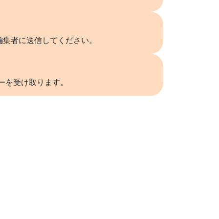
編集者に送信してください。
リーを受け取ります。