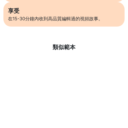
享受
在15-30分鐘內收到高品質編輯過的視頻故事。
了解更多
類似範本