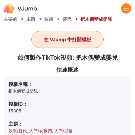
主要的
主題
效果
替代
把木偶變成嬰兒
在 VJump 中打開模板
如何製作TikTok視頻: 把木偶變成嬰兒
快速概述
模板名稱：
把木偶變成嬰兒
模板ID：
15308
主題：
效果/替代
,
人們/女孩們
,
人們/兒童