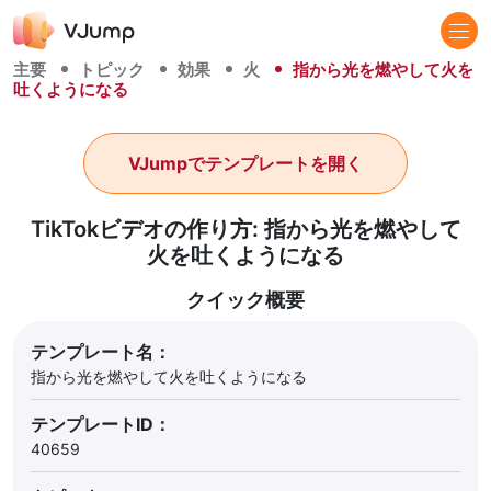
主要
トピック
効果
火
指から光を燃やして火を
吐くようになる
VJumpでテンプレートを開く
TikTokビデオの作り方: 指から光を燃やして
火を吐くようになる
クイック概要
テンプレート名：
指から光を燃やして火を吐くようになる
テンプレートID：
40659