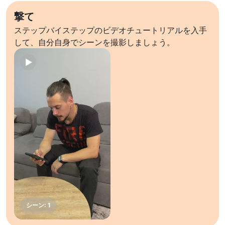
撃て
ステップバイステップのビデオチュートリアルを入手
して、自分自身でシーンを撮影しましょう。