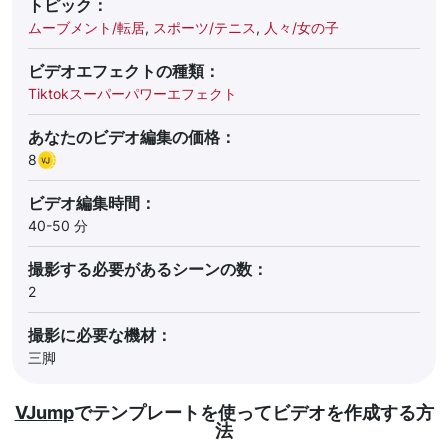
トピック：
ムーブメント/転居
,
スポーツ/テニス
,
人々/女の子
ビデオエフェクトの種類：
Tiktokスーパーパワーエフェクト
あなたのビデオ編集の価格：
8
ビデオ編集時間：
40-50 分
撮影する必要があるシーンの数：
2
撮影に必要な機材：
三脚
VJump
でテンプレートを使ってビデオを作成する方
法