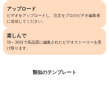
アップロード
ビデオをアップロードし、注文をプロのビデオ編集者
に送信してください。
楽しんで
15～30分で高品質に編集されたビデオストーリーを受
け取ります。
詳しくはこちら
類似のテンプレート