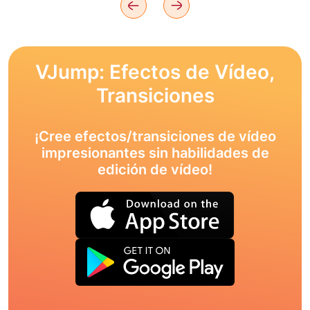
VJump: Efectos de Vídeo,
Transiciones
¡Cree efectos/transiciones de vídeo
impresionantes sin habilidades de
edición de vídeo!