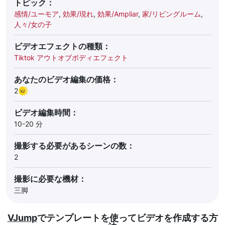
トピック：
感情/ユーモア
,
効果/現れ
,
効果/Ampliar
,
家/リビングルーム
,
人々/女の子
ビデオエフェクトの種類：
Tiktok アウトオブボディエフェクト
あなたのビデオ編集の価格：
2
ビデオ編集時間：
10-20 分
撮影する必要があるシーンの数：
2
撮影に必要な機材：
三脚
VJump
でテンプレートを使ってビデオを作成する方