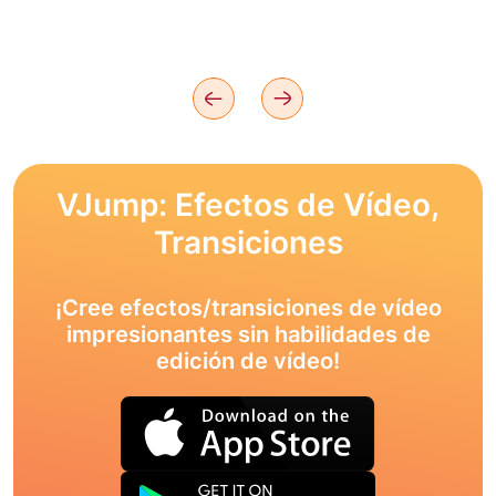
VJump: Efectos de Vídeo,
Transiciones
¡Cree efectos/transiciones de vídeo
impresionantes sin habilidades de
edición de vídeo!