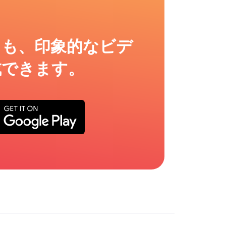
ても、印象的なビデ
成できます。