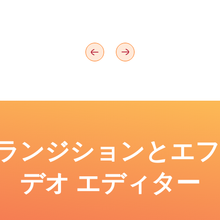
: トランジションとエ
デオ エディター