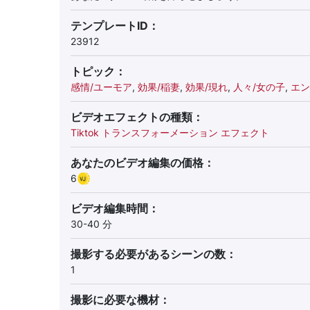
テンプレートID：
23912
トピック：
感情/ユーモア
,
効果/稲妻
,
効果/現れ
,
人々/女の子
,
エン
ビデオエフェクトの種類：
Tiktok トランスフォーメーション エフェクト
あなたのビデオ編集の価格：
6
ビデオ編集時間：
30-40 分
撮影する必要があるシーンの数：
1
撮影に必要な機材：