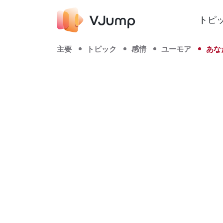
トピ
主要
トピック
感情
ユーモア
あな