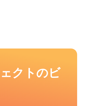
フェクトのビ