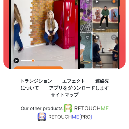
トランジション
エフェクト
連絡先
について
アプリをダウンロードします
サイトマップ
Our other products: