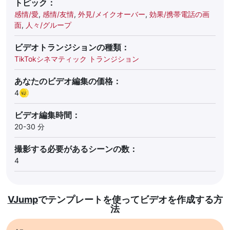
トピック：
感情/愛
,
感情/友情
,
外見/メイクオーバー
,
効果/携帯電話の画
面
,
人々/グループ
ビデオトランジションの種類：
TikTokシネマティック トランジション
あなたのビデオ編集の価格：
4
ビデオ編集時間：
20-30 分
撮影する必要があるシーンの数：
4
VJump
でテンプレートを使ってビデオを作成する方
法