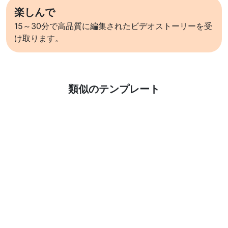
楽しんで
15～30分で高品質に編集されたビデオストーリーを受
け取ります。
詳しくはこちら
類似のテンプレート