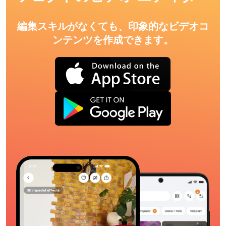
編集スキルがなくても、印象的なビデオコ
ンテンツを作成できます。