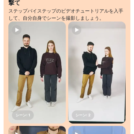
撃て
ステップバイステップのビデオチュートリアルを入手
して、自分自身でシーンを撮影しましょう。