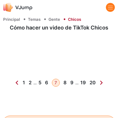
Principal
Temas
Gente
Chicos
Cómo hacer un video de TikTok Chicos
1
2
5
6
8
9
19
20
...
7
...