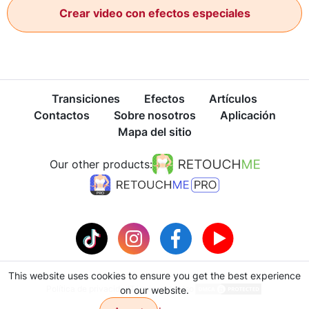
Crear video con efectos especiales
Transiciones
Efectos
Artículos
Contactos
Sobre nosotros
Aplicación
Mapa del sitio
Our other products:
This website uses cookies to ensure you get the best experience
Política de privacidad
Términos de Uso
on our website.