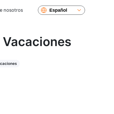
e nosotros
Español
English
Русский
Українська
k Vacaciones
Français
繁體中文
简体中文
caciones
日本語