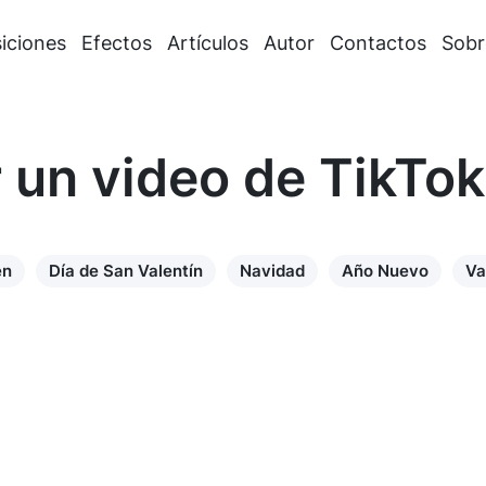
iciones
Efectos
Artículos
Autor
Contactos
Sobr
un video de TikTo
en
Día de San Valentín
Navidad
Año Nuevo
Va