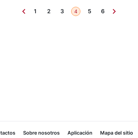
1
2
3
5
6
4
tactos
Sobre nosotros
Aplicación
Mapa del sitio