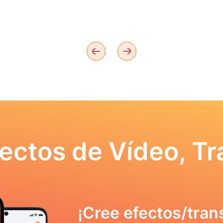
ectos de Vídeo, Tr
¡Cree efectos/tran