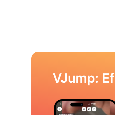
VJump: Ef