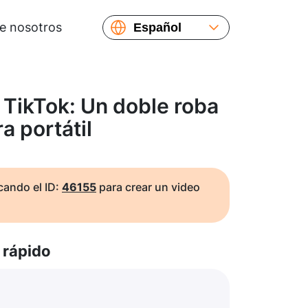
e nosotros
Español
English
Русский
Українська
TikTok: Un doble roba
Français
a portátil
繁體中文
简体中文
日本語
ando el ID:
46155
para crear un video
rápido