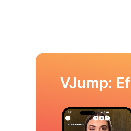
VJump: Ef