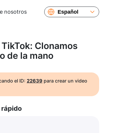
e nosotros
Español
English
Русский
Українська
 TikTok: Clonamos
Français
o de la mano
繁體中文
简体中文
日本語
ando el ID:
22639
para crear un video
rápido