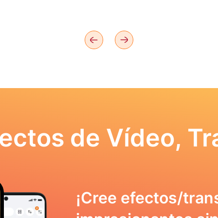
ectos de Vídeo, Tr
¡Cree efectos/tran