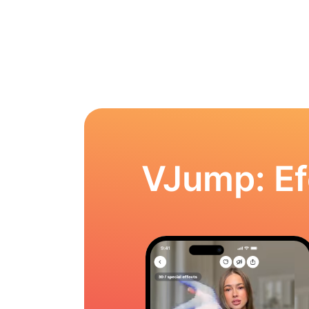
VJump: Ef