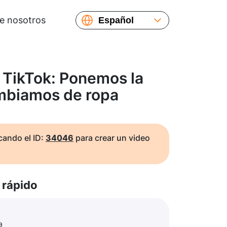
e nosotros
Español
English
Русский
Українська
 TikTok: Ponemos la
Français
mbiamos de ropa
繁體中文
简体中文
日本語
ando el ID:
34046
para crear un video
rápido
a