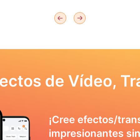
ectos de Vídeo, Tr
¡Cree efectos/tran
impresionantes sin