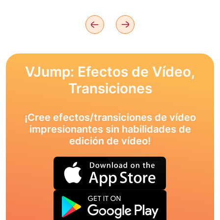
VJump: Efectos de Vídeo,
Transiciones
¡Cree efectos/transiciones de vídeo
impresionantes sin habilidades de
edición de vídeo!