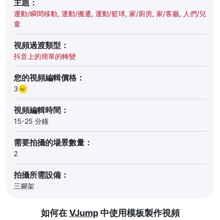
主題：
運動/瞬間移動
,
運動/搬遷
,
運動/籃球
,
家/廚房
,
家/客廳
,
人們/兒
童
視頻過渡類型：
抖音上的簡單的轉變
您的視頻編輯價格：
3
視頻編輯時間：
15-25 分鐘
需要拍攝的場景數量：
2
拍攝所需設備：
三腳架
如何在
VJump
中使用模板製作視頻