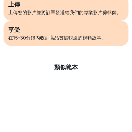
上傳
上傳您的影片並將訂單發送給我們的專業影片剪輯師。
享受
在15-30分鐘內收到高品質編輯過的視頻故事。
了解更多
類似範本