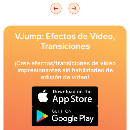
VJump: Efectos de Vídeo,
Transiciones
¡Cree efectos/transiciones de vídeo
impresionantes sin habilidades de
edición de vídeo!