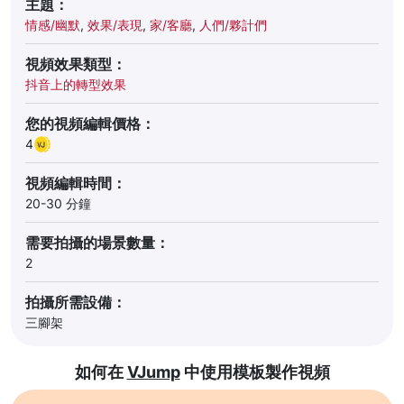
主題：
情感/幽默
,
效果/表現
,
家/客廳
,
人們/夥計們
視頻效果類型：
抖音上的轉型效果
您的視頻編輯價格：
4
視頻編輯時間：
20-30 分鐘
需要拍攝的場景數量：
2
拍攝所需設備：
三腳架
如何在
VJump
中使用模板製作視頻