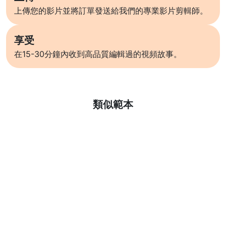
上傳您的影片並將訂單發送給我們的專業影片剪輯師。
享受
在15-30分鐘內收到高品質編輯過的視頻故事。
了解更多
類似範本