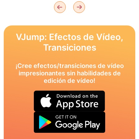
VJump: Efectos de Vídeo,
Transiciones
¡Cree efectos/transiciones de vídeo
impresionantes sin habilidades de
edición de vídeo!