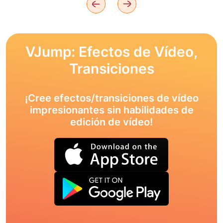
VJump: Efectos de Vídeo,
Transiciones
¡Cree efectos/transiciones de vídeo
impresionantes sin habilidades de
edición de vídeo!