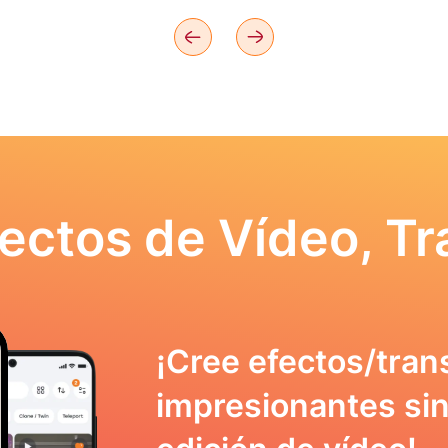
ectos de Vídeo, Tr
¡Cree efectos/tran
impresionantes sin