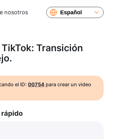
e nosotros
Español
English
Русский
Українська
TikTok: Transición
Français
jo.
繁體中文
简体中文
日本語
ando el ID:
00754
para crear un video
rápido