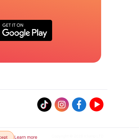
Copyright © 2026 VJump LTD
Learn more
cept