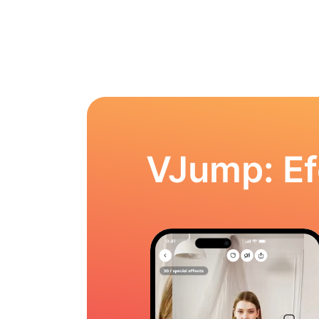
VJump: Ef