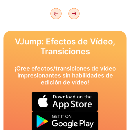
VJump: Efectos de Vídeo,
Transiciones
¡Cree efectos/transiciones de vídeo
impresionantes sin habilidades de
edición de vídeo!